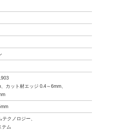
ル
903
m、カット材エッジ 0.4～6mm、
mm
5mm
ィルムテクノロジー、
ステム