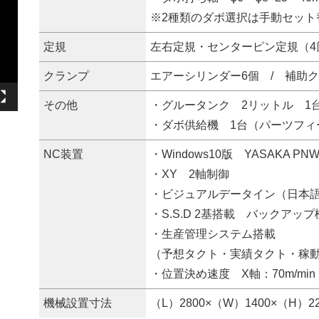
※2種類のダボ選択は手動セット
定規
左右定規・センターピン定規（4
クランプ
エアーシリンダー6個 / 補助ク
その他
・グルータンク 2リットル 1
・ダボ供給機 1台（パーツフィ
NC装置
・Windows10版 YASAKA PNW
・XY 2軸制御
・ビジュアルデータイン（日本
・S.S.D 2基搭載 バックアップ
・生産管理システム搭載
（予想タクト・実績タクト・稼
・位置決め速度 X軸：70m/min 
機械設置寸法
（L）2800×（W）1400×（H）2