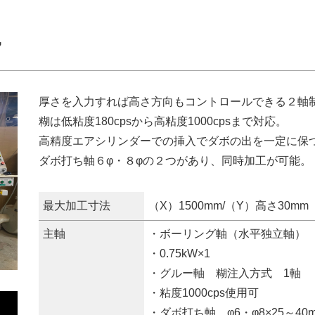
7
厚さを入力すれば高さ方向もコントロールできる２軸
糊は低粘度180cpsから高粘度1000cpsまで対応。
高精度エアシリンダーでの挿入でダボの出を一定に保
ダボ打ち軸６φ・８φの２つがあり、同時加工が可能。
最大加工寸法
（X）1500mm/（Y）高さ30mm
主軸
・ボーリング軸（水平独立軸） 
・0.75kW×1
・グルー軸 糊注入方式 1軸
・粘度1000cps使用可
・ダボ打ち軸 φ6・φ8×25～40