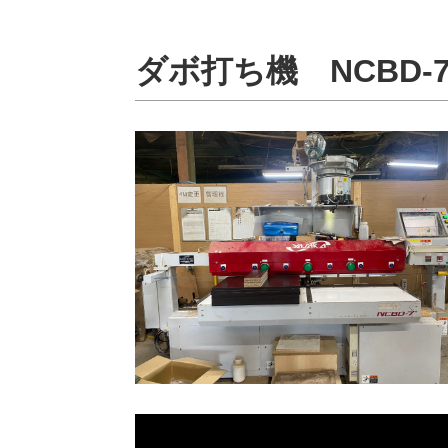
ダボ打ち機 NCBD-
動