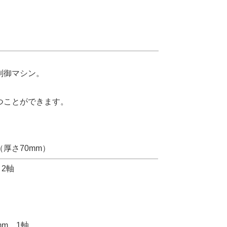
制御マシン。
つことができます。
（厚さ70mm）
2軸
mm 1軸