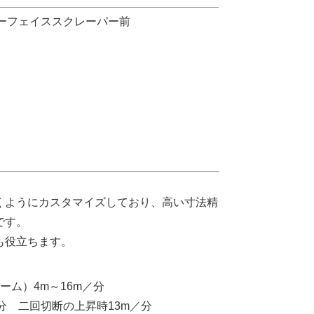
サーフェイススクレーパー前
くようにカスタマイズしており、高い寸法精
です。
も役立ちます。
ーム）4m～16m／分
／分 二回切断の上昇時13m／分