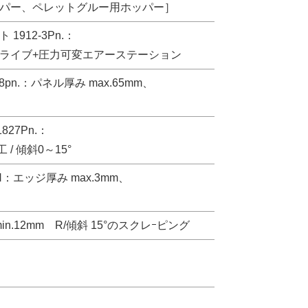
ッパー、ペレットグルー用ホッパー］
912-3Pn.：
ドライブ+圧力可変エアーステーション
pn.：パネル厚み max.65mm、
27Pn.：
工 / 傾斜0～15°
H：エッジ厚み max.3mm、
min.12mm R/傾斜 15°のスクレｰピング