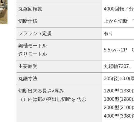
丸鋸回転数
4000回転／分
切断仕様
上から切断 
フラッシュ定規
有り
鋸軸モートル
5.5kw～2P 
送りモートル
主要軸受
丸鋸軸7207、
丸鋸寸法
305(径)×3.0
切断出来る長さ×厚み
1200型(1330)
（）内は鋸の突出し切断を 含む
1800型(1980)
2000型(2100)
4000型(3980)