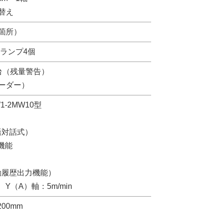
替え
箇所）
ランプ4個
台（残量警告）
ーダー）
1-2MW10型
語対話式）
機能
動履歴出力機能）
Y（A）軸：5m/min
200mm