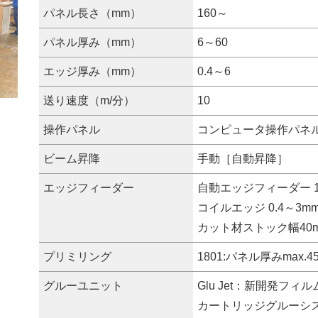
パネル長さ（mm）
160～
パネル厚み（mm）
6～60
エッジ厚み（mm）
0.4～6
送り速度（m/分）
10
操作パネル
コンピュータ操作パネ
ビーム昇降
手動［自動昇降］
エッジフィーダー
自動エッジフィーダー 1
コイルエッジ 0.4～3m
カット材ストック幅40
プリミリング
1801:パネル厚みmax.4
グルーユニット
Glu Jet：新開発フ
カートリッジグルーシ